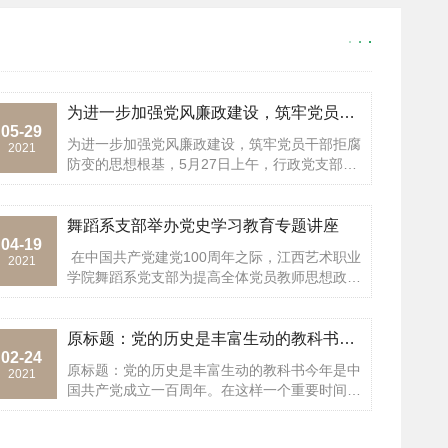
为进一步加强党风廉政建设，筑牢党员干部拒腐防变的思想根基，5
05-29
为进一步加强党风廉政建设，筑牢党员干部拒腐
2021
防变的思想根基，5月27日上午，行政党支部组
织全体党员干部参观南昌市长天廉文化主题公
园，进行了一次生动深刻的反腐倡廉思想教育。
在参观过程中，大家先后观看了清风... <
舞蹈系支部举办党史学习教育专题讲座
04-19
在中国共产党建党100周年之际，江西艺术职业
2021
学院舞蹈系党支部为提高全体党员教师思想政治
素质，加强党支部的思想理论建设，于2021年4
月13日下午在舞蹈楼会议室举办了党史学习教
育专题讲座。 ... <
原标题：党的历史是丰富生动的教科书今年是中国共产党成立一百周
02-24
原标题：党的历史是丰富生动的教科书今年是中
2021
国共产党成立一百周年。在这样一个重要时间节
点，在全党集中开展党史学习教育，对于深入学
习贯彻习近平新时代中国特色社会主义思想，从