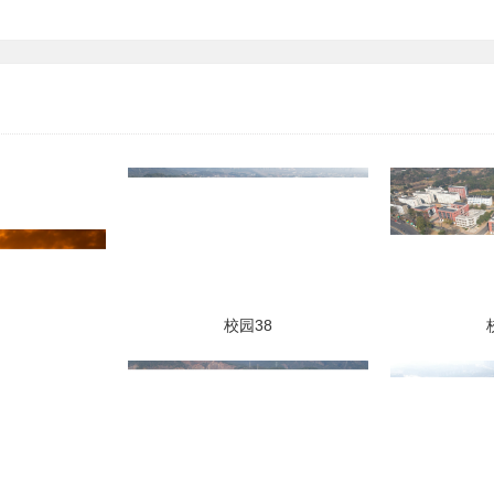
以“学党史祭英烈感党恩跟党走”为主... <
校园38