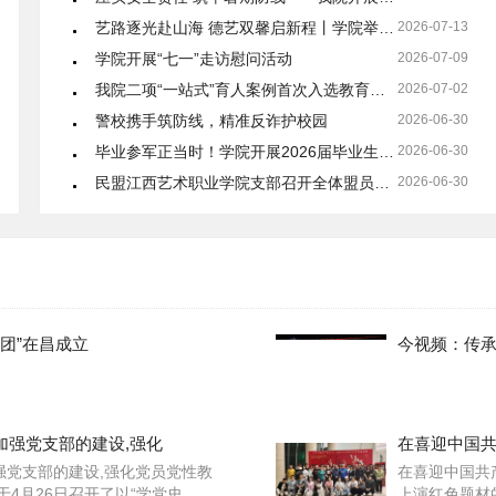
艺路逐光赴山海 德艺双馨启新程丨学院举办2026届毕业典礼
2026-07-13
学院开展“七一”走访慰问活动
2026-07-09
2026年中专
我院二项“一站式”育人案例首次入选教育部全国高校思政工作网典型案例
2026-07-02
及中高职一体招生
报名入口
警校携手筑防线，精准反诈护校园
2026-06-30
毕业参军正当时！学院开展2026届毕业生夏季招聘会征兵宣传活动
2026-06-30
民盟江西艺术职业学院支部召开全体盟员会议
2026-06-30
筑牢校园禁毒防线，守护青春健康成长
2026-06-30
琴心向党 薪火相传——学院音乐系举办庆祝建党105周年主题音乐会
2026-06-18
井冈情·中国梦丨井冈山行途中的“意外一课”
2026-06-17
井冈情·中国梦丨薪火永相传 ，聆听革命先辈的初心故事
2026-06-18
以练筑防——学院开展反恐防暴应急演练
2026-06-17
团”在昌成立
今视频：传承
喜报｜接续奋进 学院后勤工作再获殊荣
2026-06-15
品读党报悟初心 笃学奋进担使命——我校开展师生读党报主题学习活动
2026-06-11
“学法懂法守初心”民法典知识抢答赛圆满举行
2026-06-01
加强党支部的建设,强化
在喜迎中国
我院开展意识形态安全及舆情处置专题讲座
2026-05-28
强党支部的建设,强化党员党性教
在喜迎中国共
第二届建设教育强国·高等教育改革发展论坛｜“指南”正式发布，平行论坛精彩纷呈！
2026-05-27
4月26日召开了以“学党史、强
上演红色题材