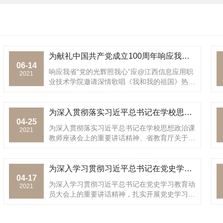
为献礼中国共产党成立100周年响应我省“党的光辉照我心”青年
06-14
响应我省“党的光辉照我心” 应@江西信息应用职
2021
业技术学院邀请 深情歌唱《我和我的祖国》 热情
表达浓烈的爱党爱国情怀 音乐请点击： <
为深入贯彻落实习近平总书记在学校思想政治课教师座谈会上的重要
04-25
为深入贯彻落实习近平总书记在学校思想政治课
2021
教师座谈会上的重要讲话精神、省教育厅关于组
织开展江西省高校思政课教师“一线课堂”活动精
神，4月23至24日，我院思政部主任黄立群带领
思政课教师及学生代表一行1... <
为深入学习贯彻习近平总书记在党史学习教育动员大会上的重要讲话
04-17
为深入学习贯彻习近平总书记在党史学习教育动
2021
员大会上的重要讲话精神，扎实开展党史学习教
育，重温革命历史，4月16日下午，我院党史学
习教育读书班前往江西革命烈士纪念堂开展