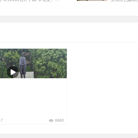
育研讨会议,活动由党...
《血火熔炉》
第64届高等教育博览会在南昌成功举办
2026-05-27
剧。为了...
17
6660