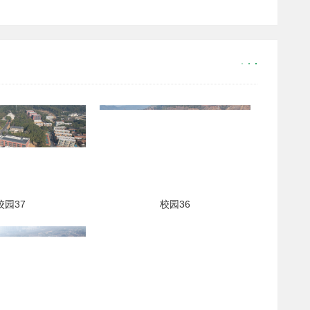
党的百年伟大奋斗历程中汲取继续前... <
校园37
校园36